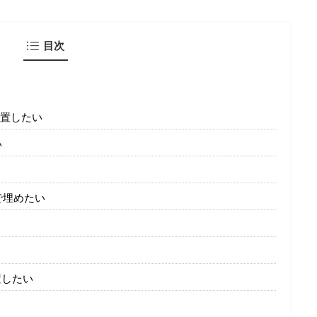
目次
設置したい
い
で埋めたい
置したい