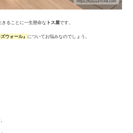
https://tosuya1048.com
生きることに一生懸命な
トス屋
です。
ーズウォール』
についてお悩みなのでしょう。
す。