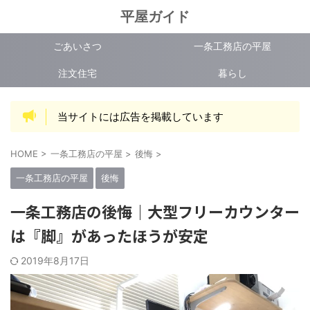
平屋ガイド
ごあいさつ
一条工務店の平屋
注文住宅
暮らし
当サイトには広告を掲載しています
HOME
>
一条工務店の平屋
>
後悔
>
一条工務店の平屋
後悔
一条工務店の後悔｜大型フリーカウンター
は『脚』があったほうが安定
2019年8月17日